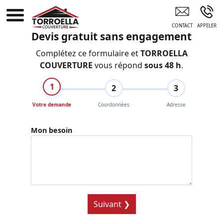
Couvreur Professionnel Agde
Devis gratuit sans engagement
Complétez ce formulaire et
TORROELLA
COUVERTURE
vous répond
sous 48 h
.
1
2
3
Votre demande
Coordonnées
Adresse
Mon besoin
Suivant ❯