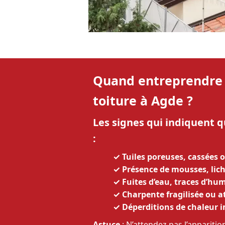
Quand entreprendre 
toiture à Agde ?
Les signes qui indiquent qu
:
✓ Tuiles poreuses, cassées
✓
Présence de mousses, lic
✓ Fuites d’eau, traces d’hum
✓ Charpente fragilisée ou a
✓ Déperditions de chaleur 
Astuce
: N’attendez pas l’appariti