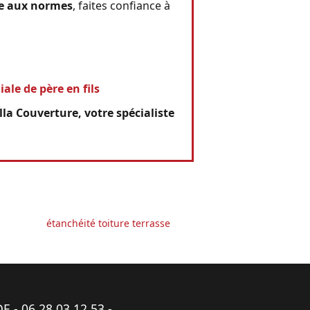
me aux normes
, faites confiance à
iale de père en fils
lla Couverture, votre spécialiste
étanchéité toiture terrasse
DE -
06 28 03 12 53
-