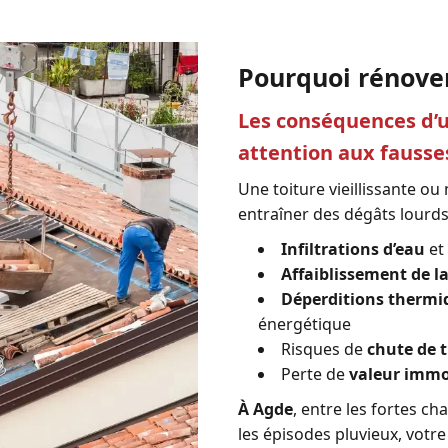
Pourquoi rénover
Les conséquences d’u
attention aux fausse
Une toiture vieillissante o
entraîner des dégâts lourds
Infiltrations d’eau
et
Affaiblissement de l
Déperditions thermi
énergétique
Risques de
chute de t
Perte de
valeur immo
À Agde
, entre les fortes ch
les épisodes pluvieux, votre