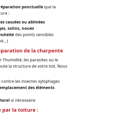
réparation ponctuelle
que la
ture :
es cassées ou abîmées
es, solins, noues
des points sensibles
anchéité
oit…)
éparation de la charpente
 l’humidité, les parasites ou le
te la structure de votre toit. Nous
s
contre les insectes xylophages
 remplacement des éléments
turel
si nécessaire
 par la toiture :