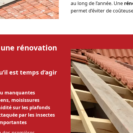
au long de l’année.
Une
rén
permet d’éviter de coûteuse
une rénovation
’il est temps d’agir
 ou manquantes
hens, moisissures
idité sur les plafonds
ttaquée par les insectes
importantes
on des premières