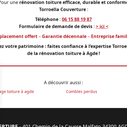
. Pour une
rénovation toiture efficace, durable et confor
Torroella Couverture
:
Téléphone
:
06 15 88 19 87
Formulaire de demande de devis
:
> ici <
placement offert
–
Garantie décennale
–
Entreprise famil
z votre patrimoine : faites confiance à l’expertise Torroe
de la rénovation toiture à Agde !
A découvrir aussi :
age toiture à agde
Combles perdus
ERTURE
- 401 Chemin de la Causse Malfato 34300 AG