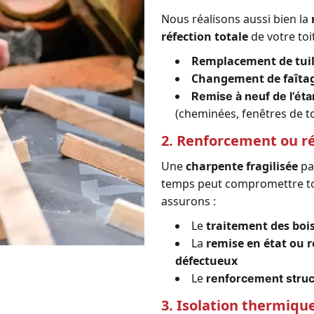
Nous réalisons aussi bien la
réfection totale
de votre toi
Remplacement de tuil
Changement de faîtag
Remise à neuf de l’ét
(cheminées, fenêtres de t
2. Renforcement ou r
Une
charpente fragilisée
par
temps peut compromettre tou
assurons :
Le
traitement des boi
La
remise en état ou
défectueux
Le
renforcement struc
3. Isolation thermique