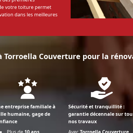
 de votre toiture permet
ovation dans les meilleures
à Torroella Couverture pour la rénov
e entreprise familiale à
Sécurité et tranquillité :
ille humaine, gage de
garantie décennale sur tou
nfiance
nos travaux
Plus de
10 ans
Avec
Torroella Couverture
,